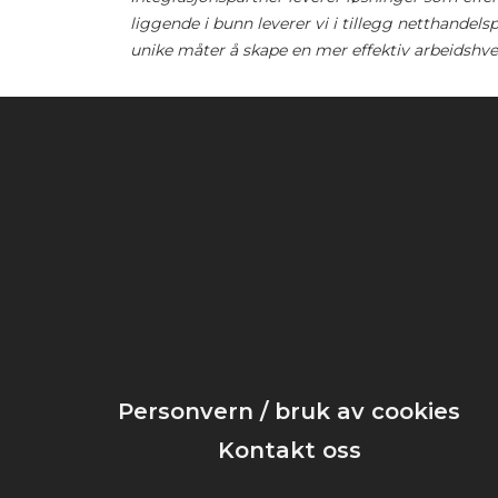
liggende i bunn leverer vi i tillegg netthandel
unike måter å skape en mer effektiv arbeidshv
Personvern / bruk av cookies
Kontakt oss