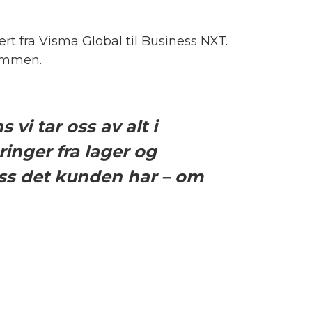
t fra Visma Global til Business NXT.
sammen.
i tar oss av alt i
inger fra lager og
 oss det kunden har – om