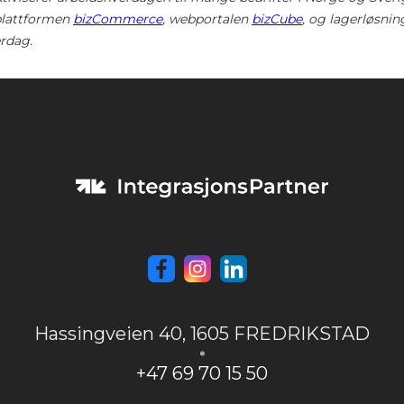
splattformen
bizCommerce
, webportalen
bizCube
, og lagerløsni
erdag.
Hassingveien 40
,
1605 FREDRIKSTAD
+47 69 70 15 50