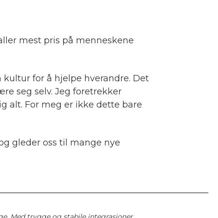
 aller mest pris på menneskene
n kultur for å hjelpe hverandre. Det
ære seg selv. Jeg foretrekker
g alt. For meg er ikke dette bare
 og gleder oss til mange nye
.
ge. Med trygge og stabile integrasjoner