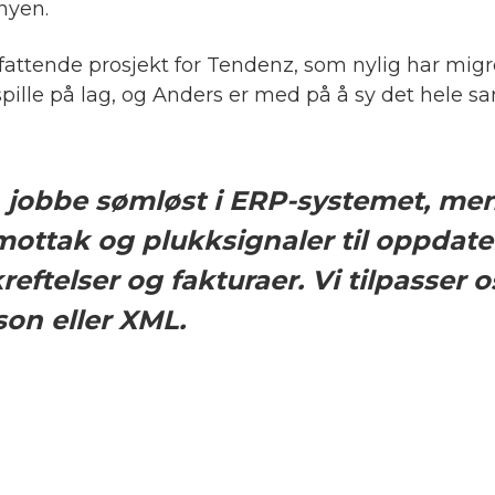
nyen.
ttende prosjekt for Tendenz, som nylig har migrer
spille på lag, og Anders er med på å sy det hele 
jobbe sømløst i ERP-systemet, mens v
ottak og plukksignaler til oppdater
eftelser og fakturaer. Vi tilpasser
Json eller XML.