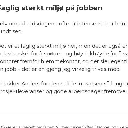
Faglig sterkt miljø på jobben
elv om arbeidsdagene ofte er intense, setter han
undt seg.
et er et faglig sterkt miljø her, men det er også e
r lav terskel for å spørre – og høy takhøyde for å v
ontoret fremfor hjemmekontor, og det sier egentli
n jobb – det er en gjeng jeg virkelig trives med.
i takker Anders for den solide innsatsen så langt,
rosjektleveranser og gode arbeidsdager fremover
ktiviserer arbeidshverdagen til mange bedrifter i Norge og Sveri