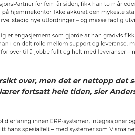
asjonsPartner for fem år siden, fikk han to måned
nn på hjemmekontor. Ikke akkurat den mykeste star
rve, stadig nye utfordringer – og masse faglig utvi
dlig et engasjement som gjorde at han gradvis fik
t han i en delt rolle mellom support og leveranse,
for over til å jobbe fullt og helt med leveranser –
rsikt over, men det er nettopp det 
lærer fortsatt hele tiden, sier Anders
olid erfaring innen ERP-systemer, integrasjoner og
itt hans spesialfelt – med systemer som Visma.net