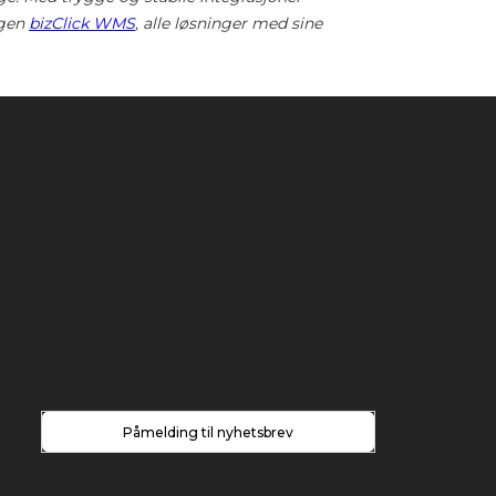
ngen
bizClick WMS
, alle løsninger med sine
Påmelding til nyhetsbrev