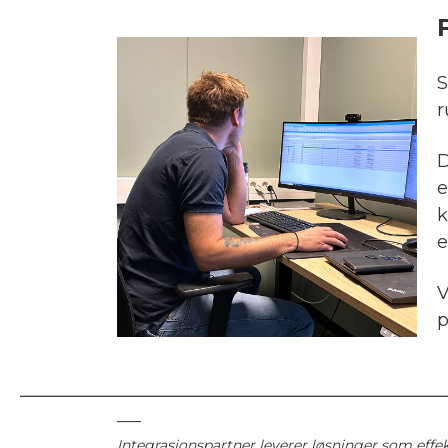
S
r
D
e
k
e
V
p
–––
Integrasjonspartner leverer løsninger som effe