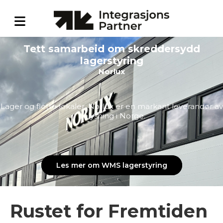
Tett samarbeid om skreddersydd
lagerstyring
Norlux
Lager og flotte lokaler. Norlux er en markant leverandør av
belysning i Norge.
Les mer om WMS lagerstyring
Rustet for Fremtiden