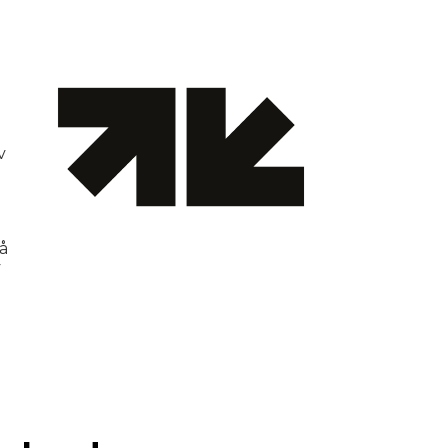
v
så
v