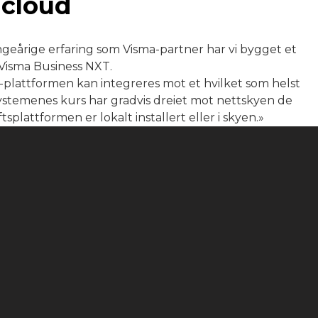
 cloud
geårige erfaring som Visma-partner har vi bygget et
 Visma Business NXT.
plattformen kan integreres mot et hvilket som helst
systemenes kurs har gradvis dreiet mot nettskyen de
splattformen er lokalt installert eller i skyen.»