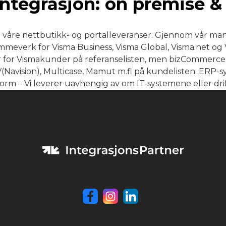
ntegrasjon: on premise &
 våre nettbutikk- og portalleveranser. Gjennom vår man
ammeverk for Visma Business, Visma Global, Visma.net og
er for Vismakunder på referanselisten, men bizCommerce-
V(Navision), Multicase, Mamut m.fl på kundelisten. ERP-
form – Vi leverer uavhengig av om IT-systemene eller drift