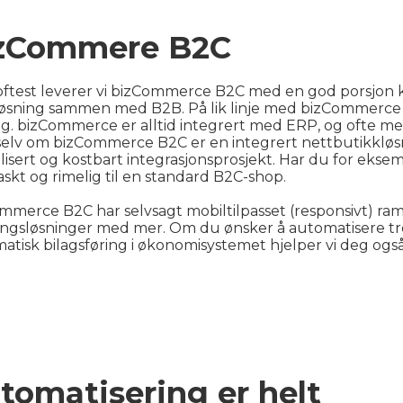
zCommere B2C
ftest leverer vi bizCommerce B2C med en god porsjon k
løsning sammen med B2B. På lik linje med bizCommerce 
ng. bizCommerce er alltid integrert med ERP, og ofte med 
selv om bizCommerce B2C er en integrert nettbutikkløsn
isert og kostbart integrasjonsprosjekt. Har du for eksem
askt og rimelig til en standard B2C-shop.
mmerce B2C har selvsagt mobiltilpasset (responsivt) r
ingsløsninger med mer. Om du ønsker å automatisere tre
atisk bilagsføring i økonomisystemet hjelper vi deg ogs
tomatisering er helt