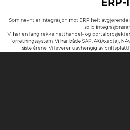
ERP-i
Som nevnt er integrasjon mot ERP helt avgjørende i
solid integrasjonsr
Vi har en lang rekke netthandel- og portalprosjekt
forretningssystem. Vi har både SAP, AX(Axapta), NA
siste årene. Vi leverer uavhengig av driftsplatt