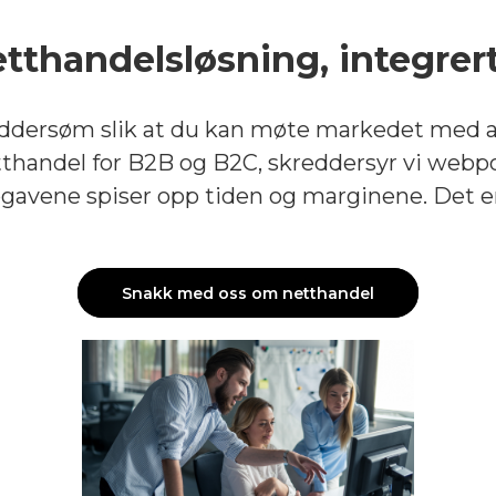
tthandelsløsning, integrer
ersøm slik at du kan møte markedet med akku
netthandel for B2B og B2C, skreddersyr vi webpo
gavene spiser opp tiden og marginene. Det er
Snakk med oss om netthandel