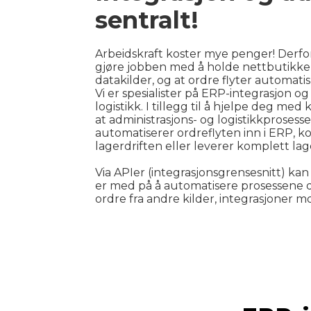
sentralt!
Arbeidskraft koster mye penger! Derfor e
gjøre jobben med å holde nettbutikk
datakilder, og at ordre flyter automatis
Vi er spesialister på ERP-integrasjon o
logistikk. I tillegg til å hjelpe deg m
at administrasjons- og logistikkprosess
automatiserer ordreflyten inn i ERP, ko
lagerdriften eller leverer komplett lag
Via APIer (integrasjonsgrensesnitt) kan
er med på å automatisere prosessene di
ordre fra andre kilder, integrasjoner mo