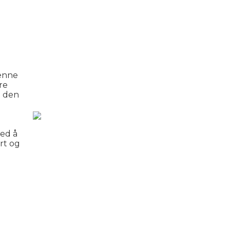
Denne
re
t den
ved å
rt og