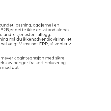
undetilpasning, oggjerne i en
B2B,er dette ikke en «stand alone»
andre tjenester i tillegg.
ing må du ikkenødvendigvis inn i et
pel valgt Visma.net ERP, så kobler vi
ammeverk ogintegrasjon med sikre
kk av penger fra kortinnløser og
å med det.