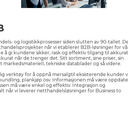
B
dels- og logistikkprosesser siden slutten av 90-tallet. 
tthandelsprosjekter når vi etablerer B2B-løsninger for vå
å gi kundene sikker, rask og effektiv tilgang til akkura
urat når de trenger det: Sitt sortiment, sine priser, sin
ant markedsmateriell, tekniske datablader og så videre.
ig verktøy for å oppnå mersalgtil eksisterende kunder 
bundling, plankjøp osv. Informasjonen må være oppdate
essen må være enkel og effektiv. Integrasjon og
lt når vi leverer netthandelsløsninger for Business to