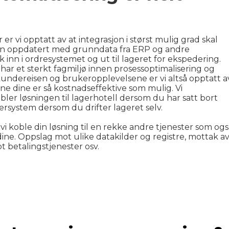
r vi opptatt av at integrasjon i størst mulig grad skal
en oppdatert med grunndata fra ERP og andre
k inn i ordresystemet og ut til lageret for ekspedering.
g har et sterkt fagmiljø innen prosessoptimalisering og
ed kundereisen og brukeropplevelsene er vi altså opptatt a
ene dine er så kostnadseffektive som mulig. Vi
bler løsningen til lagerhotell dersom du har satt bort
ersystem dersom du drifter lageret selv.
 vi koble din løsning til en rekke andre tjenester som og
ne. Oppslag mot ulike datakilder og registre, mottak a
t betalingstjenester osv.