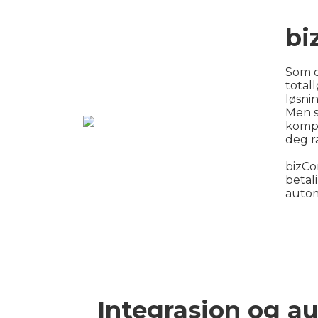
bi
Som o
total
løsni
​Men 
kompl
deg r
bizCo
betal
autom
Integrasjon og au