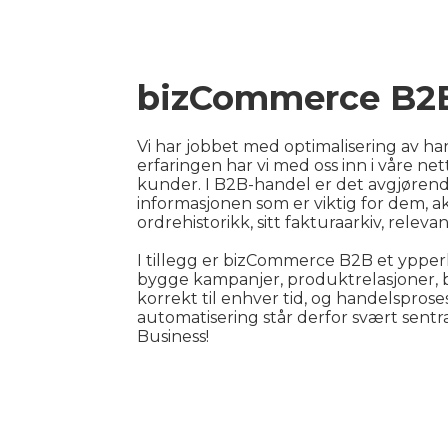
bizCommerce B2
Vi har jobbet med optimalisering av han
erfaringen har vi med oss inn i våre ne
kunder. I B2B-handel er det avgjørende 
informasjonen som er viktig for dem, akk
ordrehistorikk, sitt fakturaarkiv, relev
I tillegg er bizCommerce B2B et ypperl
bygge kampanjer, produktrelasjoner, 
korrekt til enhver tid, og handelspros
automatisering står derfor svært sentra
Business!