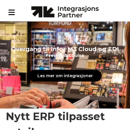
Overgang til Infor M3 Cloud og EDI
Fredrik & Louisa
Les mer om integrasjoner
Nytt ERP tilpasset